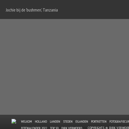
Jochie bij de ‘bushmen’, Tanzania
WELKOM
HOLLAND
LANDEN
STEDEN
EILANDEN
PORTRETTEN
FOTOGRAFIECU
COPYRIGHTS © DIRK VERWOE
FOTOKALENDER 2022
TOP 50
DIRK VERWOERD