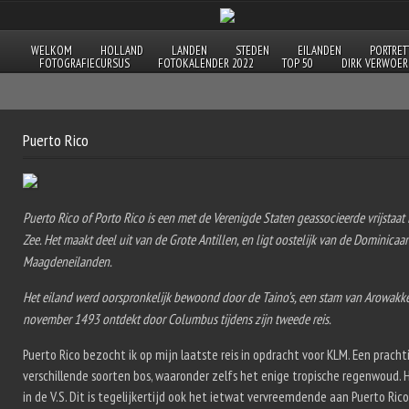
WELKOM
HOLLAND
LANDEN
STEDEN
EILANDEN
PORTRET
FOTOGRAFIECURSUS
FOTOKALENDER 2022
TOP 50
DIRK VERWOER
Puerto Rico
Puerto Rico of Porto Rico is een met de Verenigde Staten geassocieerde vrijstaat 
Zee. Het maakt deel uit van de Grote Antillen, en ligt oostelijk van de Dominica
Maagdeneilanden.
Het eiland werd oorspronkelijk bewoond door de Taino’s, een stam van Arowakk
november 1493 ontdekt door Columbus tijdens zijn tweede reis.
Puerto Rico bezocht ik op mijn laatste reis in opdracht voor KLM. Een prach
verschillende soorten bos, waaronder zelfs het enige tropische regenwoud. H
in de V.S. Dit is tegelijkertijd ook het ietwat vervreemdende aan Puerto Rico