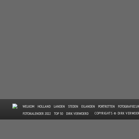
WELKOM
HOLLAND
LANDEN
STEDEN
EILANDEN
PORTRETTEN
FOTOGRAFIECU
COPYRIGHTS © DIRK VERWOE
FOTOKALENDER 2022
TOP 50
DIRK VERWOERD