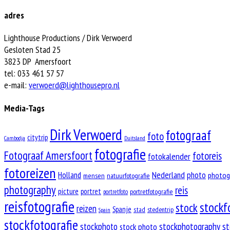
adres
Lighthouse Productions / Dirk Verwoerd
Gesloten Stad 25
3823 DP Amersfoort
tel: 033 461 57 57
e-mail:
verwoerd@lighthousepro.nl
Media-Tags
Dirk Verwoerd
fotograaf
foto
citytrip
Cambodja
Duitsland
fotografie
Fotograaf Amersfoort
fotoreis
fotokalender
fotoreizen
Nederland
Holland
photo
photog
mensen
natuurfotografie
photography
reis
picture
portret
portretfotografie
portretfoto
reisfotografie
stockf
stock
reizen
Spanje
stad
stedentrip
Spain
stockfotografie
stockphoto
stockphotography
st
stock photo