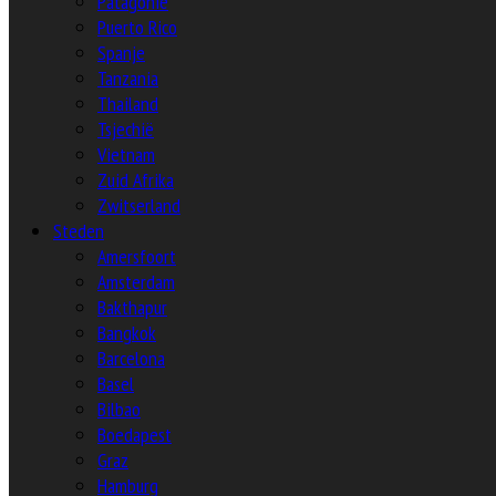
Patagonië
Puerto Rico
Spanje
Tanzania
Thailand
Tsjechië
Vietnam
Zuid Afrika
Zwitserland
Steden
Amersfoort
Amsterdam
Bakthapur
Bangkok
Barcelona
Basel
Bilbao
Boedapest
Graz
Hamburg