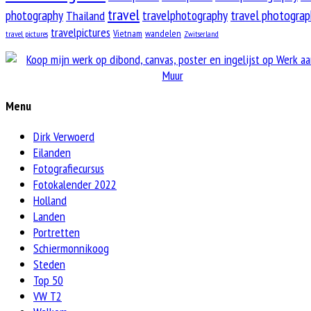
travel
travel photograp
photography
Thailand
travelphotography
travelpictures
Vietnam
wandelen
travel pictures
Zwitserland
Menu
Dirk Verwoerd
Eilanden
Fotografiecursus
Fotokalender 2022
Holland
Landen
Portretten
Schiermonnikoog
Steden
Top 50
VW T2