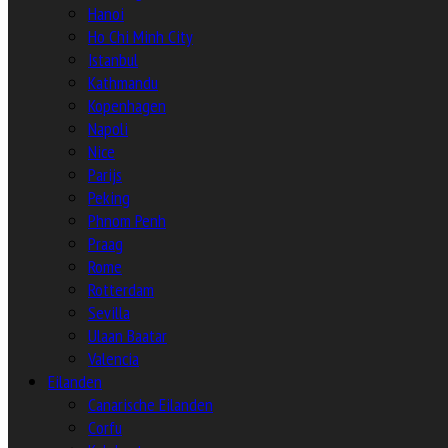
Hanoi
Ho Chi Minh City
Istanbul
Kathmandu
Kopenhagen
Napoli
Nice
Parijs
Peking
Phnom Penh
Praag
Rome
Rotterdam
Sevilla
Ulaan Baatar
Valencia
Eilanden
Canarische Eilanden
Corfu