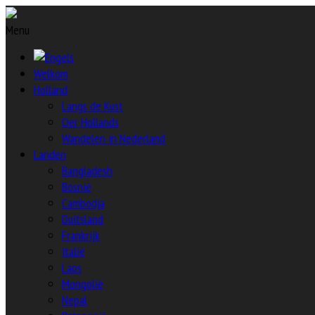
Menu
Welkom
Holland
Langs de Kust
Oer Hollands
Wandelen in Nederland
Landen
Bangladesh
Bosnië
Cambodja
Duitsland
Frankrijk
Italië
Laos
Mongolië
Nepal