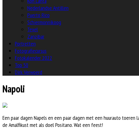
Koh Lanta
Nederlandse Antillen
Puerto Rico
Schiermonnikoog
Texel
Zanzibar
Portretten
Fotografiecursus
Fotokalender 2022
Top 50
Dirk Verwoerd
Napoli
Een paar dagen Napels en een paar dagen met een huurauto toeren l
de Amalfikust met als doel Positano. Wat een feest!