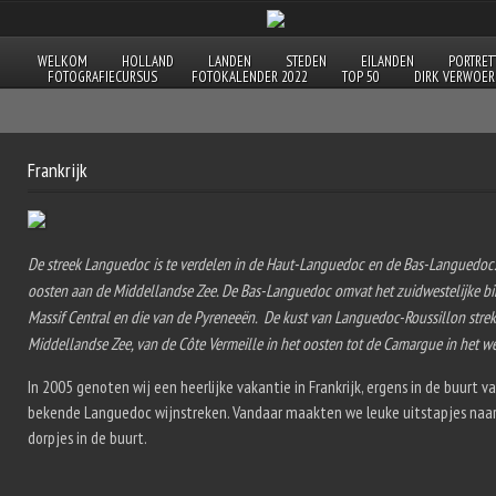
WELKOM
HOLLAND
LANDEN
STEDEN
EILANDEN
PORTRET
FOTOGRAFIECURSUS
FOTOKALENDER 2022
TOP 50
DIRK VERWOER
Frankrijk
De streek Languedoc is te verdelen in de Haut-Languedoc en de Bas-Languedoc.
oosten aan de Middellandse Zee.
De Bas-Languedoc omvat het zuidwestelijke bi
Massif Central en die van de Pyreneeën. De kust van Languedoc-Roussillon strek
Middellandse Zee, van de Côte Vermeille in het oosten tot de Camargue in het w
In 2005 genoten wij een heerlijke vakantie in Frankrijk, ergens in de buurt 
bekende Languedoc wijnstreken. Vandaar maakten we leuke uitstapjes naa
dorpjes in de buurt.