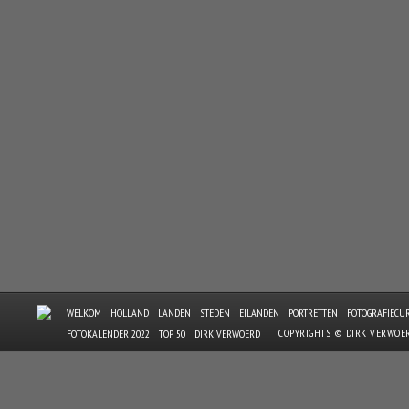
WELKOM
HOLLAND
LANDEN
STEDEN
EILANDEN
PORTRETTEN
FOTOGRAFIECU
COPYRIGHTS © DIRK VERWOE
FOTOKALENDER 2022
TOP 50
DIRK VERWOERD