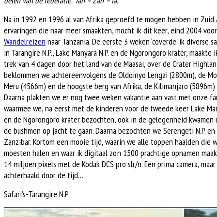
delen van de federatie: Tan – Zan – ia.
Na in 1992 en 1996 al van Afrika geproefd te mogen hebben in Zuid A
ervaringen die naar meer smaakten, mocht ik dit keer, eind 2004 voo
Wandelreizen
naar Tanzania. De eerste 3 weken ‘coverde’ ik diverse saf
in Tarangire N.P., Lake Manyara N.P. en de Ngorongoro krater, maakte 
trek van 4 dagen door het land van de Maasai, over de Crater Highla
beklommen we achtereenvolgens de Oldoinyo Lengai (2800m), de M
Meru (4566m) en de hoogste berg van Afrika, de Kilimanjaro (5896m) 
Daarna plakten we er nog twee weken vakantie aan vast met onze fam
waarmee we, na eerst met de kinderen voor de tweede keer Lake Ma
en de Ngorongoro krater bezochten, ook in de gelegenheid kwamen
de bushmen op jacht te gaan. Daarna bezochten we Serengeti N.P. en
Zanzibar. Kortom een mooie tijd, waarin we alle toppen haalden die 
moesten halen en waar ik digitaal zo’n 1500 prachtige opnamen maa
14 miljoen pixels met de Kodak DCS pro slr/n. Een prima camera, maar
achterhaald door de tijd…
Safari’s-Tarangire N.P