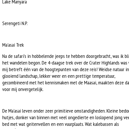
Lake Manyara
Serengeti N.P.
Ma’asai Trek
Na de safari’s in hobbelende jeeps te hebben doorgebracht, was ik bli
het wandelen begon. De 4-daagse trek over de Crater Highlands was
mij betreft één van de hoogtepunten van deze reis! Weidse natuur i
glooiend landschap, lekker weer en een prettige temperatuur,
gecombineerd met het kennismaken met de Maasai, maakten deze d
voor mij onvergetelijk.
De Ma’asai leven onder zeer primitieve omstandigheden. Kleine bed
hutjes, donker van binnen met veel ongedierte en loslopend jong ve
bed met wat geitenvellen en een vuurplaats. Wat kalebassen als