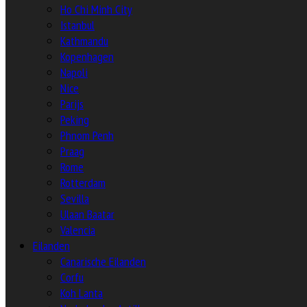
Ho Chi Minh City
Istanbul
Kathmandu
Kopenhagen
Napoli
Nice
Parijs
Peking
Phnom Penh
Praag
Rome
Rotterdam
Sevilla
Ulaan Baatar
Valencia
Eilanden
Canarische Eilanden
Corfu
Koh Lanta