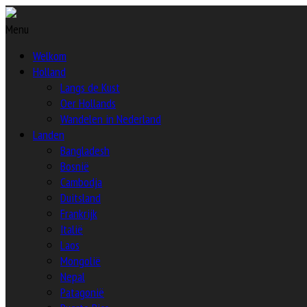
Menu
Welkom
Holland
Langs de Kust
Oer Hollands
Wandelen in Nederland
Landen
Bangladesh
Bosnië
Cambodja
Duitsland
Frankrijk
Italië
Laos
Mongolië
Nepal
Patagonië