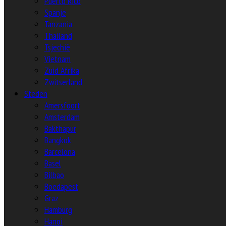
Puerto Rico
Spanje
Tanzania
Thailand
Tsjechië
Vietnam
Zuid Afrika
Zwitserland
Steden
Amersfoort
Amsterdam
Bakthapur
Bangkok
Barcelona
Basel
Bilbao
Boedapest
Graz
Hamburg
Hanoi