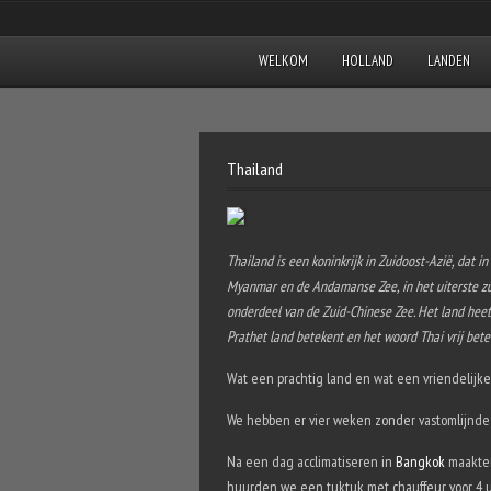
WELKOM
HOLLAND
LANDEN
Thailand
Thailand is een koninkrijk in Zuidoost-Azië, dat 
Myanmar en de Andamanse Zee, in het uiterste zui
onderdeel van de Zuid-Chinese Zee. Het land heett
Prathet land betekent en het woord Thai vrij beteke
Wat een prachtig land en wat een vriendelijk
We hebben er vier weken zonder vastomlijnde 
Na een dag acclimatiseren in
Bangkok
maakten
huurden we een tuktuk met chauffeur voor 4 uu