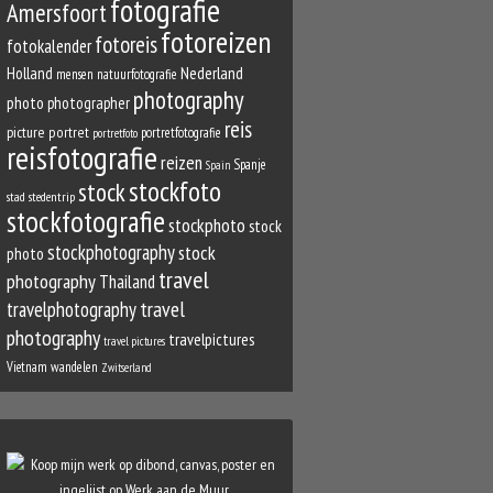
fotografie
Amersfoort
fotoreizen
fotoreis
fotokalender
Nederland
Holland
mensen
natuurfotografie
photography
photo
photographer
reis
picture
portret
portretfotografie
portretfoto
reisfotografie
reizen
Spanje
Spain
stockfoto
stock
stad
stedentrip
stockfotografie
stockphoto
stock
stockphotography
stock
photo
travel
photography
Thailand
travel
travelphotography
photography
travelpictures
travel pictures
Vietnam
wandelen
Zwitserland