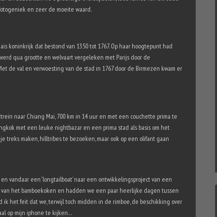
 fotogeniek en zeer de moeite waard.
ais koninkrijk dat bestond van 1350 tot 1767. Op haar hoogtepunt had
werd qua grootte en welvaart vergeleken met Parijs door de
et de val en verwoesting van de stad in 1767 door de Birmezen kwam er
ein naar Chiang Mai, 700 km in 14 uur en met een couchette prima te
ngkok met een leuke nightbazar en een prima stad als basis om het
e treks maken, hilltribes te bezoeken, maar ook op een olifant gaan
n vandaar een ‘longtailboat’ naar een ontwikkelingsproject van een
 van het bamboekoken en hadden we een paar heerlijke dagen tussen
ik het feit dat we, terwijl toch midden in de rimboe, de beschikking over
aal op mijn iphone te kijken…