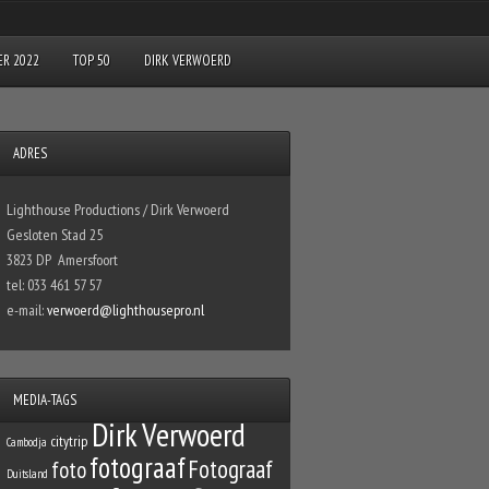
R 2022
TOP 50
DIRK VERWOERD
ADRES
Lighthouse Productions / Dirk Verwoerd
Gesloten Stad 25
3823 DP Amersfoort
tel: 033 461 57 57
e-mail:
verwoerd@lighthousepro.nl
MEDIA-TAGS
Dirk Verwoerd
citytrip
Cambodja
fotograaf
Fotograaf
foto
Duitsland