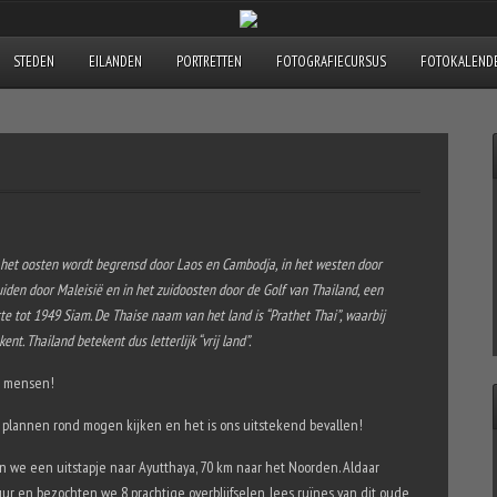
STEDEN
EILANDEN
PORTRETTEN
FOTOGRAFIECURSUS
FOTOKALENDE
in het oosten wordt begrensd door Laos en Cambodja, in het westen door
den door Maleisië en in het zuidoosten door de Golf van Thailand, een
e tot 1949 Siam. De Thaise naam van het land is “Prathet Thai”, waarbij
nt. Thailand betekent dus letterlijk “vrij land”.
e mensen!
plannen rond mogen kijken en het is ons uitstekend bevallen!
 we een uitstapje naar Ayutthaya, 70 km naar het Noorden. Aldaar
r en bezochten we 8 prachtige overblijfselen, lees ruïnes van dit oude