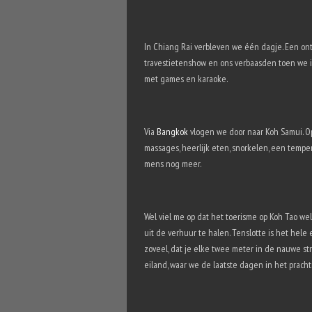
In Chiang Rai verbleven we één dagje. Een on
travestietenshow en ons verbaasden toen we 
met games en karaoke.
Via
Bangkok
vlogen we door naar Koh Samui. O
massages, heerlijk eten, snorkelen, een tempe
mens nog meer.
Wel viel me op dat het toerisme op Koh Tao we
uit de verhuur te halen. Tenslotte is het hele 
zoveel, dat je elke twee meter in de nauwe str
eiland, waar we de laatste dagen in het prach