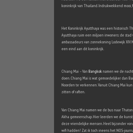
koninkrijk van Thailand. Indrukwekkend mooi,
Het Koninkrijk Ayutthaya was een historisch Th
Ayutthaya ruim een miljoen inwoners: de stad 
ambassadeurs van zonnekoning Lodewijk XIV. M
een eind aan dit koninkrijk.
Chiang Mai – Van
Bangkok
namen we de nachttr
doen. Chiang Mai is wat gemoedelijker dan Ba
Noorden te verkennen. Vanuit Chiang Mai kun j
zitten of raften.
Van Chiang Mai namen we de bus naar Thaton e
Akha gemeenschap. Hier leerden we de kunst
deze vriendelijke mensen. Heel bijzonder vond 
wifi hadden! Zat ik toch ineens het NOS-journ