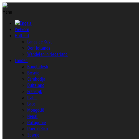
Menu
Welkom
Holland
Langs de Kust
Oer Hollands
Wandelen in Nederland
Landen
Bangladesh
Bosnië
Cambodja
Duitsland
Frankrijk
Italië
Laos
Mongolië
Nepal
Patagonië
Puerto Rico
Spanje