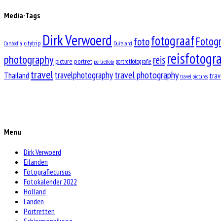
Media-Tags
Dirk Verwoerd
fotograaf
Fotog
foto
citytrip
Cambodja
Duitsland
reisfotogra
photography
reis
picture
portret
portretfotografie
portretfoto
travel
travel photography
travelphotography
Thailand
trav
travel pictures
Menu
Dirk Verwoerd
Eilanden
Fotografiecursus
Fotokalender 2022
Holland
Landen
Portretten
Schiermonnikoog