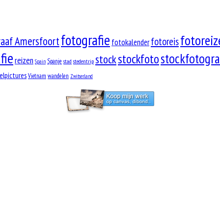
fotografie
fotoreiz
raaf Amersfoort
fotoreis
fotokalender
fie
stockfotogra
stockfoto
stock
reizen
Spanje
stad
stedentrip
Spain
elpictures
Vietnam
wandelen
Zwitserland