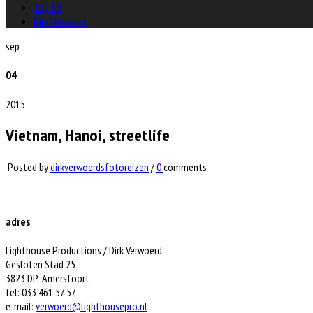
Top 50
Dirk Verwoerd
sep
04
2015
Vietnam, Hanoi, streetlife
Posted by
dirkverwoerdsfotoreizen
/
0
comments
adres
Lighthouse Productions / Dirk Verwoerd
Gesloten Stad 25
3823 DP Amersfoort
tel: 033 461 57 57
e-mail:
verwoerd@lighthousepro.nl