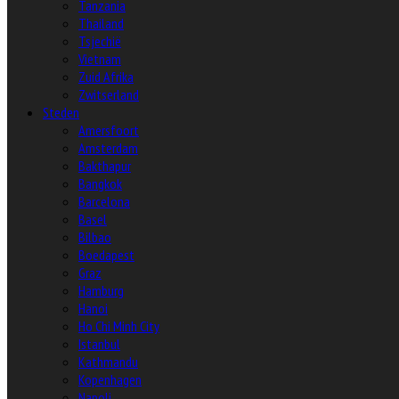
Tanzania
Thailand
Tsjechië
Vietnam
Zuid Afrika
Zwitserland
Steden
Amersfoort
Amsterdam
Bakthapur
Bangkok
Barcelona
Basel
Bilbao
Boedapest
Graz
Hamburg
Hanoi
Ho Chi Minh City
Istanbul
Kathmandu
Kopenhagen
Napoli