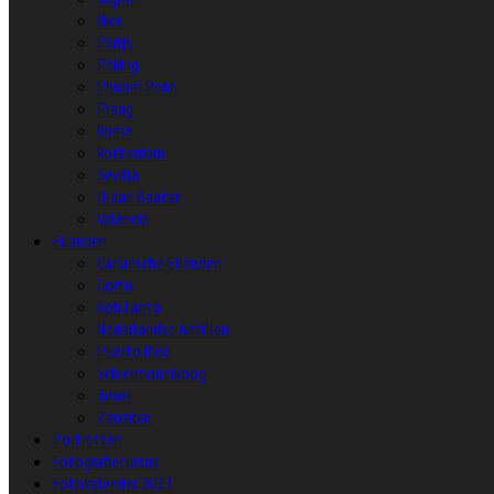
Nice
Parijs
Peking
Phnom Penh
Praag
Rome
Rotterdam
Sevilla
Ulaan Baatar
Valencia
Eilanden
Canarische Eilanden
Corfu
Koh Lanta
Nederlandse Antillen
Puerto Rico
Schiermonnikoog
Texel
Zanzibar
Portretten
Fotografiecursus
Fotokalender 2022