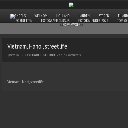
WELKOM
HOLLAND
LANDEN
STEDEN
EILAN
PORTRETTEN
FOTOGRAFIECURSUS
FOTOKALENDER 2022
TOP 50
DIRK VERWOERD
Vietnam, Hanoi, streetlife
posted by
comments
DIRKVERWOERDSFOTOREIZEN
/
0
Vietnam, Hanoi, streetlife